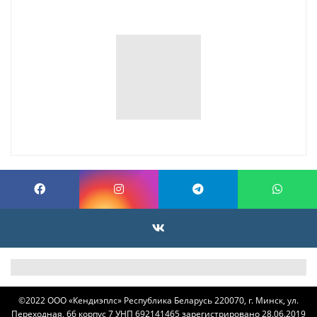
©
2022 ОOO «Кендиэплс» Республика Беларусь 220070, г. Минск, ул.
Переходная, 66 корпус 7 УНП 692141465 зарегистрировано 28.06.2019